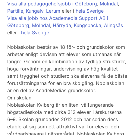
Visa alla pedagogchefsjobb i Göteborg
,
Mölndal
,
Partille
,
Kungälv
,
Lerum
eller i
hela Sverige
Visa alla jobb hos Academedia Support AB i
Göteborg
,
Mölndal
,
Härryda
,
Kungsbacka
,
Alingsås
eller i
hela Sverige
Noblaskolan består av 18 för- och grundskolor som
arbetar enligt devisen att elever som utmanas når
längre. Genom en kombination av tydliga strukturer,
höga förväntningar, undervisning av hög kvalitet
samt trygghet och studiero ska eleverna få de bästa
förutsättningarna för en bra skolgång. Noblaskolan
är en del av AcadeMedias grundskolor.
Om skolan
Noblaskolan Kviberg är en liten, välfungerande
högstadieskola med cirka 312 elever i årskurserna
6–9. Skolan grundades 2012 och har sedan dess
etablerat sig som ett attraktivt val för elever och
vårdnadshavare i närområdet. Noblaskolan Kviberg