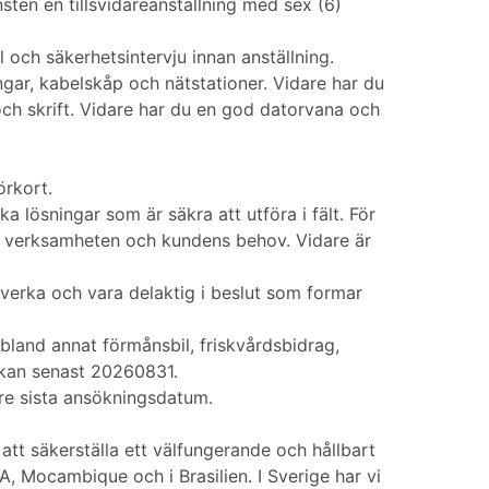
sten en tillsvidareanställning med sex (6)
och säkerhetsintervju innan anställning.
ngar, kabelskåp och nätstationer. Vidare har du
och skrift. Vidare har du en god datorvana och
örkort.
a lösningar som är säkra att utföra i fält. För
ar verksamheten och kundens behov. Vidare är
verka och vara delaktig i beslut som formar
bland annat förmånsbil, friskvårdsbidrag,
ökan senast 20260831.
öre sista ansökningsdatum.
t säkerställa ett välfungerande och hållbart
A, Mocambique och i Brasilien. I Sverige har vi