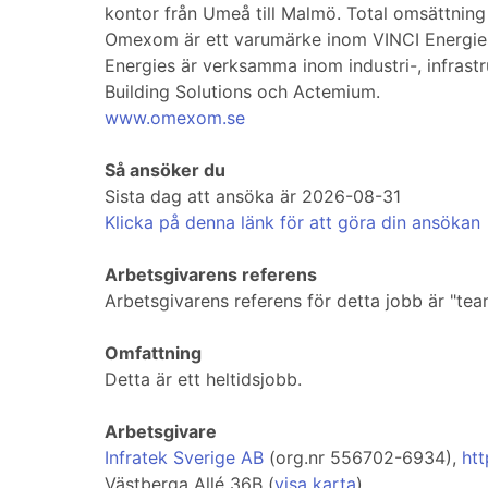
kontor från Umeå till Malmö. Total omsättning
Omexom är ett varumärke inom VINCI Energies
Energies är verksamma inom industri-, infrast
Building Solutions och Actemium.
www.omexom.se
Så ansöker du
Sista dag att ansöka är 2026-08-31
Klicka på denna länk för att göra din ansökan
Arbetsgivarens referens
Arbetsgivarens referens för detta jobb är "te
Omfattning
Detta är ett heltidsjobb.
Arbetsgivare
Infratek Sverige AB
(org.nr 556702-6934),
ht
Västberga Allé 36B (
visa karta
)