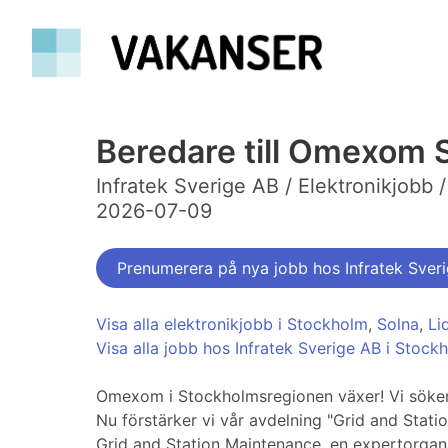
Beredare till Omexom 
Infratek Sverige AB / Elektronikjobb 
2026-07-09
Prenumerera på nya jobb hos Infratek Sver
Visa alla elektronikjobb i Stockholm
,
Solna
,
Li
Visa alla jobb hos Infratek Sverige AB i Stock
Omexom i Stockholmsregionen växer! Vi söker n
Nu förstärker vi vår avdelning "Grid and Stat
Grid and Station Maintenance, en expertorganis