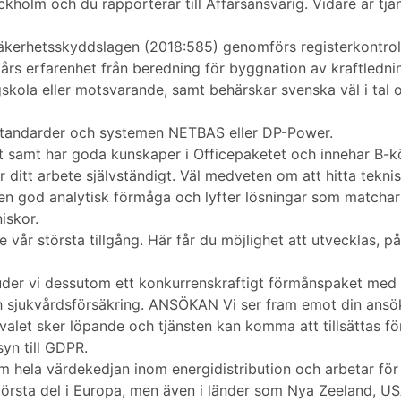
kholm och du rapporterar till Affärsansvarig. Vidare är tjän
säkerhetsskyddslagen (2018:585) genomförs registerkontroll 
års erfarenhet från beredning för byggnation av kraftledni
gskola eller motsvarande, samt behärskar svenska väl i tal 
tandarder och systemen NETBAS eller DP-Power.
ft samt har goda kunskaper i Officepaketet och innehar B-k
 ditt arbete självständigt. Väl medveten om att hitta teknisk
u en god analytisk förmåga och lyfter lösningar som match
iskor.
 största tillgång. Här får du möjlighet att utvecklas, på
uder vi dessutom ett konkurrenskraftigt förmånspaket med 
och sjukvårdsförsäkring. ANSÖKAN Vi ser fram emot din ans
rvalet sker löpande och tjänsten kan komma att tillsättas f
yn till GDPR.
a värdekedjan inom energidistribution och arbetar för at
största del i Europa, men även i länder som Nya Zeeland, US