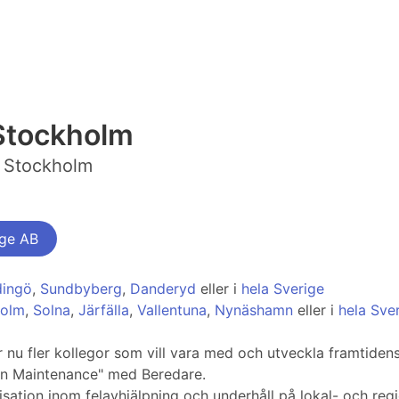
Stockholm
/ Stockholm
ige AB
dingö
,
Sundbyberg
,
Danderyd
eller i
hela Sverige
holm
,
Solna
,
Järfälla
,
Vallentuna
,
Nynäshamn
eller i
hela Sve
u fler kollegor som vill vara med och utveckla framtidens 
ion Maintenance" med Beredare.
ation inom felavhjälpning och underhåll på lokal- och regi