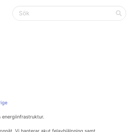
rige
energiinfrastruktur.
onnät. Vi hanterar akut felavhjälpning samt