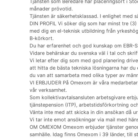
Tjänsten som Beredare har placeringsort i Stoc
månader prövotid.
Tjänsten är säkerhetsklassad. I enlighet med 
DIN PROFIL Vi söker dig som har minst tre (3) 
med dig en el-teknisk utbildning från yrkeshö
B-körkort.
Du har erfarenhet och god kunskap om EBR-S
Vidare behärskar du svenska väl i tal och skri
Vi letar efter dig som med god planering driver
att hitta de bästa tekniska lösningarna har d
du van att samarbeta med olika typer av männ
VI ERBJUDER På Omexom är våra medarbetare vår
vår verksamhet.
Som kollektivavtalsansluten arbetsgivare erbj
tjänstepension (ITP), arbetstidsförkortning 
Vänta inte med att skicka in din ansökan då u
Vi tar inte emot ansökningar via mail med häns
OM OMEXOM Omexom erbjuder tjänster genom hel
samhälle. Idag finns Omexom i 39 länder, till 