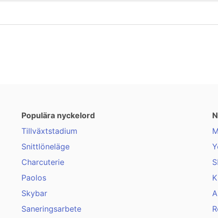
Populära nyckelord
N
Tillväxtstadium
M
Snittlöneläge
Y
Charcuterie
S
Paolos
K
Skybar
A
Saneringsarbete
R