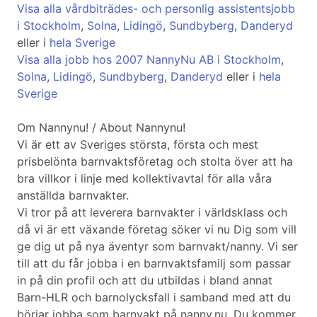
Visa alla vårdbiträdes- och personlig assistentsjobb
i Stockholm
,
Solna
,
Lidingö
,
Sundbyberg
,
Danderyd
eller i
hela Sverige
Visa alla jobb hos 2007 NannyNu AB i Stockholm
,
Solna
,
Lidingö
,
Sundbyberg
,
Danderyd
eller i
hela
Sverige
Om Nannynu! / About Nannynu!
Vi är ett av Sveriges största, första och mest
prisbelönta barnvaktsföretag och stolta över att ha
bra villkor i linje med kollektivavtal för alla våra
anställda barnvakter.
Vi tror på att leverera barnvakter i världsklass och
då vi är ett växande företag söker vi nu Dig som vill
ge dig ut på nya äventyr som barnvakt/nanny. Vi ser
till att du får jobba i en barnvaktsfamilj som passar
in på din profil och att du utbildas i bland annat
Barn-HLR och barnolycksfall i samband med att du
börjar jobba som barnvakt på nanny.nu. Du kommer