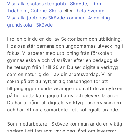
Visa alla skolassistentjobb i Skövde
,
Tibro
,
Tidaholm
,
Götene
,
Skara
eller i
hela Sverige
Visa alla jobb hos Skövde kommun, Avdelning
grundskola i Skövde
I rollen blir du en del av Sektor barn och utbildning.
Hos oss står barnens och ungdomarnas utveckling i
fokus. Vi arbetar med utbildning från förskola till
gymnasieskola och vi strävar efter en pedagogisk
helhetssyn från 1 till 20 år. Du ser digitala verktyg
som en naturlig del i av din arbetsvardag. Vi är
säkra på att du nyttjar digitaliseringen för att
tillgängliggöra undervisningen och att du är nyfiken
på hur detta kan gagna barns och elevers lärande.
Du har tillgång till digitala verktyg i undervisningen
och har ett nära samarbete i ett kollegialt lärande.
Som medarbetare i Skövde kommun är du en viktig
spelare i ett lag som varje dag, året om levererar