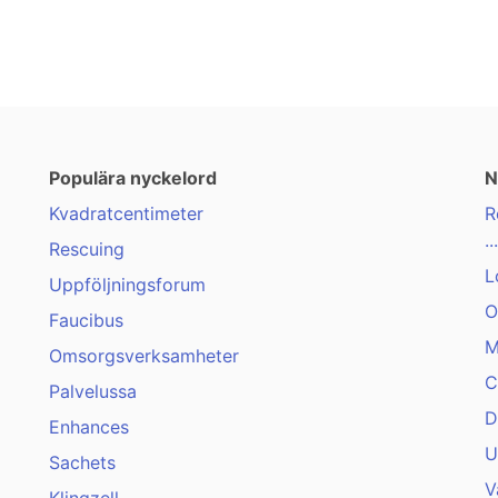
Populära nyckelord
N
Kvadratcentimeter
R
...
Rescuing
L
Uppföljningsforum
O
Faucibus
M
Omsorgsverksamheter
C
Palvelussa
D
Enhances
U
Sachets
V