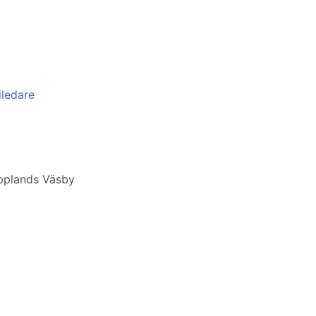
iledare
Upplands Väsby