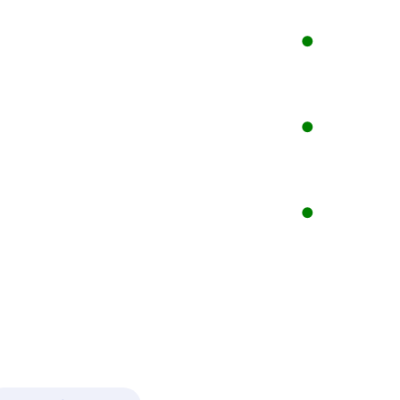
●
●
●