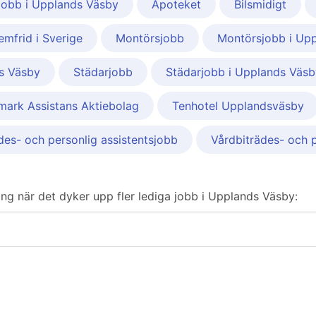
jobb i Upplands Väsby
Apoteket
Bilsmidigt
emfrid i Sverige
Montörsjobb
Montörsjobb i Up
ds Väsby
Städarjobb
Städarjobb i Upplands Väsb
mark Assistans Aktiebolag
Tenhotel Upplandsväsby
des- och personlig assistentsjobb
Vårdbiträdes- och 
ering när det dyker upp fler lediga jobb i Upplands Väsby: