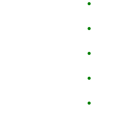
●
●
●
●
●