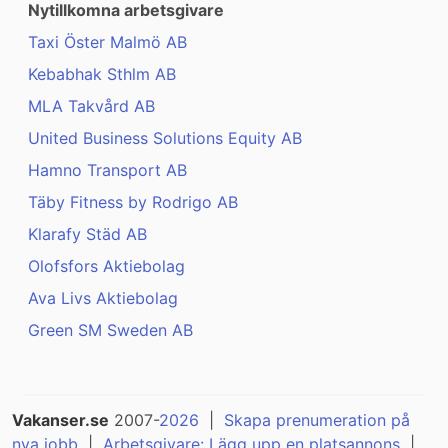
Nytillkomna arbetsgivare
Taxi Öster Malmö AB
Kebabhak Sthlm AB
MLA Takvård AB
United Business Solutions Equity AB
Hamno Transport AB
Täby Fitness by Rodrigo AB
Klarafy Städ AB
Olofsfors Aktiebolag
Ava Livs Aktiebolag
Green SM Sweden AB
Vakanser.se
2007-
2026
|
Skapa prenumeration på
nya jobb
|
Arbetsgivare: Lägg upp en platsannons
|