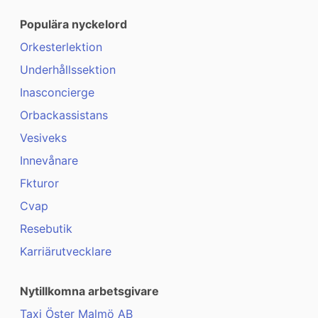
Populära nyckelord
Orkesterlektion
Underhållssektion
Inasconcierge
Orbackassistans
Vesiveks
Innevånare
Fkturor
Cvap
Resebutik
Karriärutvecklare
Nytillkomna arbetsgivare
Taxi Öster Malmö AB