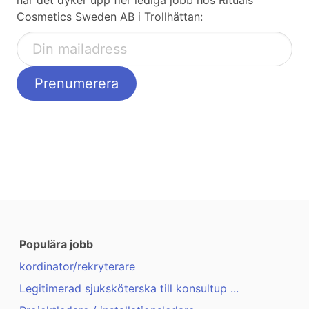
när det dyker upp fler lediga jobb hos Rituals
Cosmetics Sweden AB i Trollhättan:
Populära jobb
kordinator/rekryterare
Legitimerad sjuksköterska till konsultup ...