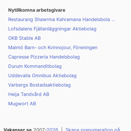
Nytillkomna arbetsgivare
Restaurang Shawrma Kahramana Handelsbola ...
Lofsdalens Fjällanläggningar Aktiebolag
OKB Stable AB
Malmö Barn- och Kvinnojour, Föreningen
Capresse Pizzeria Handelsbolag
Durum Kommanditbolag
Uddevalla Omnibus Aktiebolag
Varbergs Bostadsaktiebolag
Heija Tandvård AB
Mugwort AB
Vakanser.se
2007-
2026
|
Skapa prenumeration på