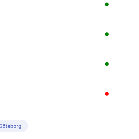
●
●
●
●
 Göteborg