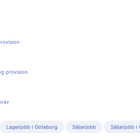
provision
ög provision
krav
Lagerjobb i Göteborg
Säljarjobb
Säljarjobb i