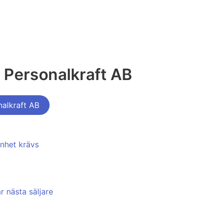
 Personalkraft AB
alkraft AB
enhet krävs
år nästa säljare