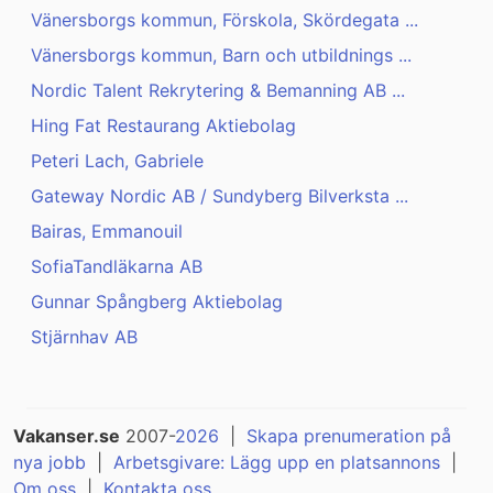
Vänersborgs kommun, Förskola, Skördegata ...
Vänersborgs kommun, Barn och utbildnings ...
Nordic Talent Rekrytering & Bemanning AB ...
Hing Fat Restaurang Aktiebolag
Peteri Lach, Gabriele
Gateway Nordic AB / Sundyberg Bilverksta ...
Bairas, Emmanouil
SofiaTandläkarna AB
Gunnar Spångberg Aktiebolag
Stjärnhav AB
Vakanser.se
2007-
2026
|
Skapa prenumeration på
nya jobb
|
Arbetsgivare: Lägg upp en platsannons
|
Om oss
|
Kontakta oss