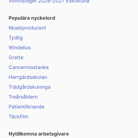
Volvosteget 2026-2027 Eskilstuna
Populära nyckelord
Musikproducent
Tydlig
Windelius
Gratte
Cancermisstanke
Herrgärdsskolan
Trädgårdskunniga
Treårsåldern
Patientliknande
Täckfilm
Nytillkomna arbetsgivare