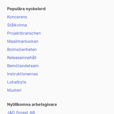
Populära nyckelord
Koncerens
Stålkvinna
Projektbranschen
Maailmanluokan
Bolmsöenheten
Releaseinnehåll
Bemötandeteam
Instruktionernas
Lokalbyte
Musteri
Nytillkomna arbetsgivare
J&D Forest AB