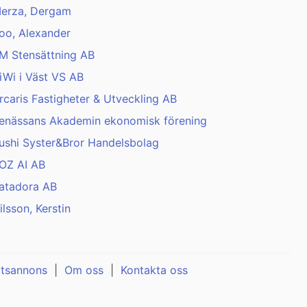
erza, Dergam
oo, Alexander
M Stensättning AB
iWi i Väst VS AB
rcaris Fastigheter & Utveckling AB
enässans Akademin ekonomisk förening
ushi Syster&Bror Handelsbolag
OZ AI AB
atadora AB
ilsson, Kerstin
atsannons
|
Om oss
|
Kontakta oss