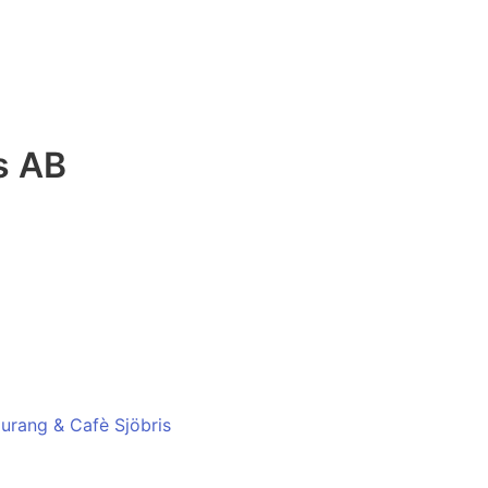
s AB
aurang & Cafè Sjöbris