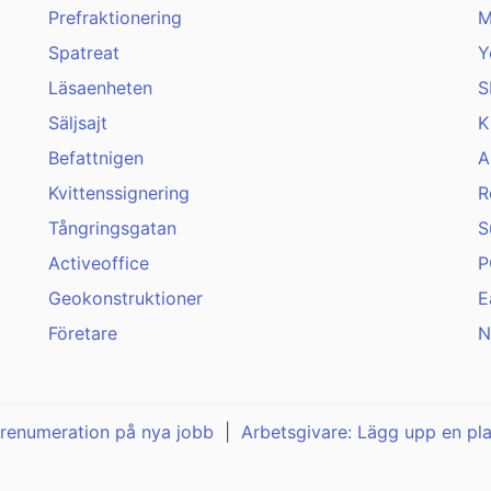
Prefraktionering
M
Spatreat
Y
Läsaenheten
S
Säljsajt
K
Befattnigen
A
Kvittenssignering
R
Tångringsgatan
S
Activeoffice
P
Geokonstruktioner
E
Företare
N
renumeration på nya jobb
|
Arbetsgivare: Lägg upp en pl