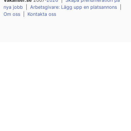
Vakanser.se
2007-
2026
|
Skapa prenumeration på
nya jobb
|
Arbetsgivare: Lägg upp en platsannons
|
Om oss
|
Kontakta oss