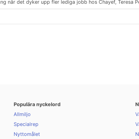
ring när det dyker upp fler lediga jobb hos Chayef, Teresa Pe
Populära nyckelord
N
Allmiljo
V
Specialrep
V
Nyttomålet
N