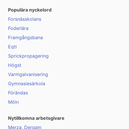
Populära nyckelord
Forsnässkolans
Foderlära
Framgångsbana
Eqtl
Sprickpropagering
Högst
Varmgalvanisering
Gymnasiesärkola
Förändas
Möln
Nytillkomna arbetsgivare
Merza, Dergam