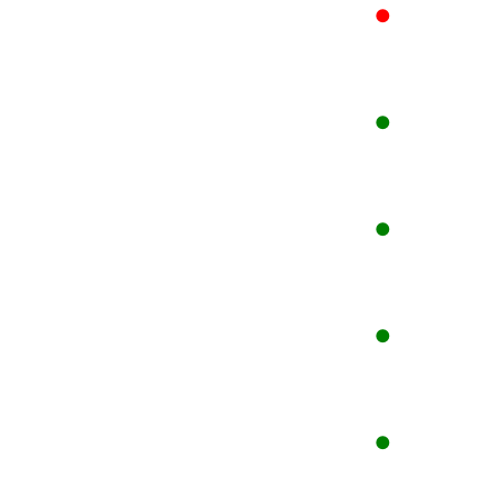
●
●
●
●
●