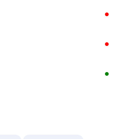
●
●
●