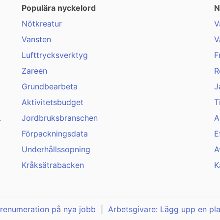
Populära nyckelord
N
Nötkreatur
V
Vansten
V
Lufttrycksverktyg
F
Zareen
R
Grundbearbeta
J
Aktivitetsbudget
T
.
Jordbruksbranschen
A
Förpackningsdata
E
Underhållssopning
A
Kråksätrabacken
K
renumeration på nya jobb
|
Arbetsgivare: Lägg upp en pl