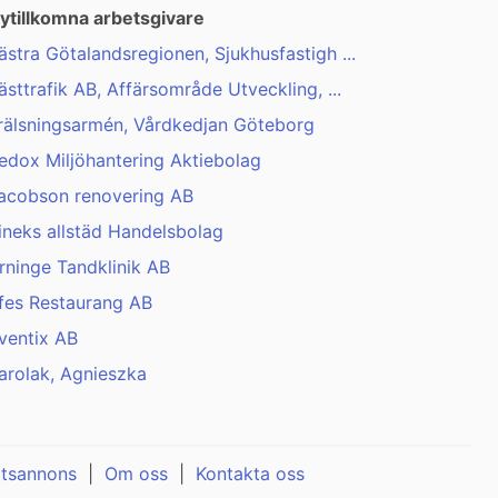
ytillkomna arbetsgivare
ästra Götalandsregionen, Sjukhusfastigh ...
ästtrafik AB, Affärsområde Utveckling, ...
rälsningsarmén, Vårdkedjan Göteborg
edox Miljöhantering Aktiebolag
acobson renovering AB
ineks allstäd Handelsbolag
rninge Tandklinik AB
fes Restaurang AB
ventix AB
arolak, Agnieszka
atsannons
|
Om oss
|
Kontakta oss