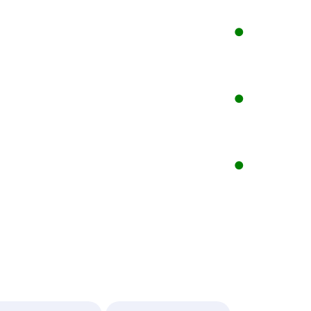
●
●
●