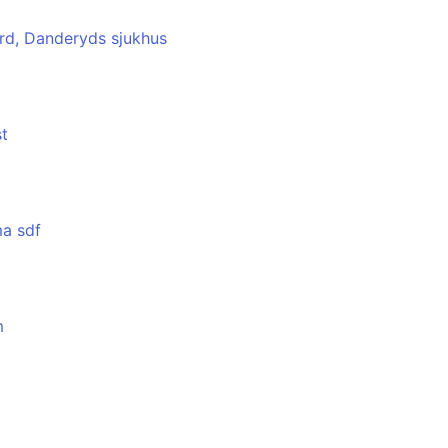
rd, Danderyds sjukhus
st
ma sdf
m