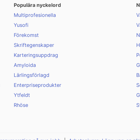
Populära nyckelord
N
Multiprofesionella
V
Yusofi
V
Förekomst
N
Skriftegenskaper
H
Karteringsuppdrag
P
Amyloida
G
Lärlingsförlagd
B
u
Enterpriseprodukter
S
Ytfeldt
G
Rhöse
S