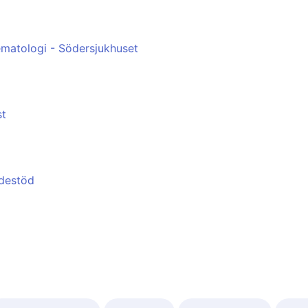
ematologi - Södersjukhuset
st
ndestöd