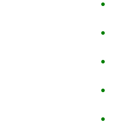
●
●
●
●
●