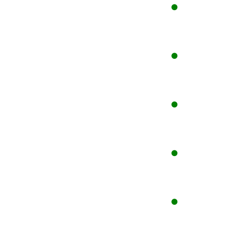
●
●
●
●
●