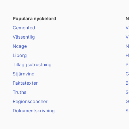
Populära nyckelord
N
Cemented
V
Vässentlig
V
Ncage
N
Liborg
H
.
Tilläggsutrustning
P
Stjärnvind
G
Faktatexter
B
Truths
S
Regionscoacher
G
Dokumentskrivning
S