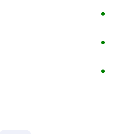
●
●
●