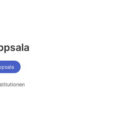
ppsala
ppsala
stitutionen