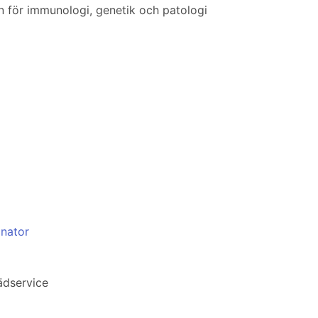
en för immunologi, genetik och patologi
inator
ädservice