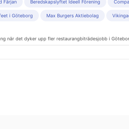
 Färjan
Beredskapslyftet Ideell Förening
Compa
feet i Göteborg
Max Burgers Aktiebolag
Vikinga
ering när det dyker upp fler restaurangbiträdesjobb i Götebo