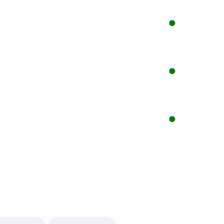
●
●
●