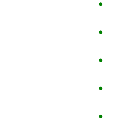
●
●
●
●
●