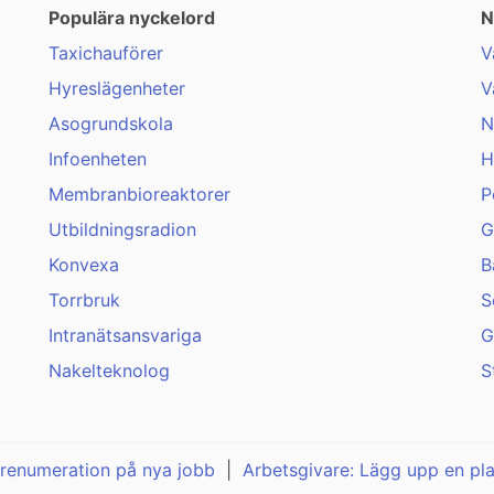
Populära nyckelord
N
Taxichauförer
V
Hyreslägenheter
V
Asogrundskola
N
Infoenheten
H
Membranbioreaktorer
P
Utbildningsradion
G
Konvexa
B
Torrbruk
S
Intranätsansvariga
G
Nakelteknolog
S
renumeration på nya jobb
|
Arbetsgivare: Lägg upp en pl