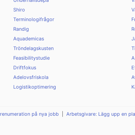
Underhållsdepå
V
Shiro
V
Terminologifrågor
F
Randig
R
Aquademicas
J
Tröndelagskusten
T
Feasibilitystudie
A
Driftfokus
E
Adelovsfriskola
A
Logistikoptimering
K
renumeration på nya jobb
|
Arbetsgivare: Lägg upp en pl