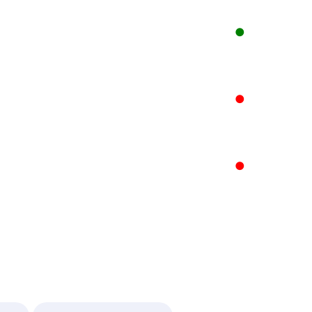
●
●
●