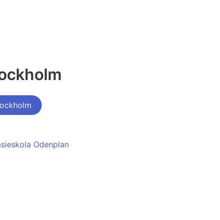
tockholm
tockholm
asieskola Odenplan