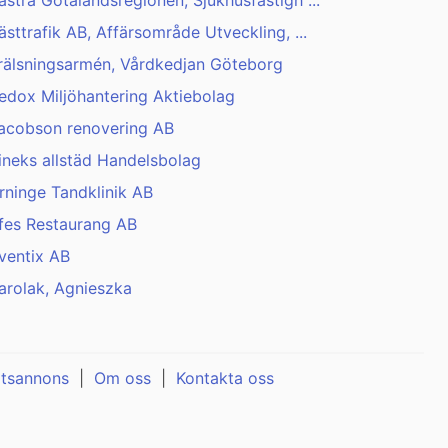
ästra Götalandsregionen, Sjukhusfastigh ...
ästtrafik AB, Affärsområde Utveckling, ...
rälsningsarmén, Vårdkedjan Göteborg
edox Miljöhantering Aktiebolag
acobson renovering AB
ineks allstäd Handelsbolag
rninge Tandklinik AB
fes Restaurang AB
ventix AB
arolak, Agnieszka
atsannons
|
Om oss
|
Kontakta oss