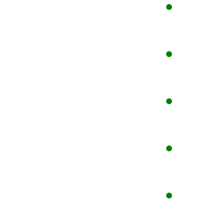
●
●
●
●
●