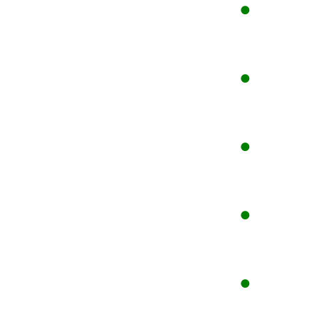
●
●
●
●
●