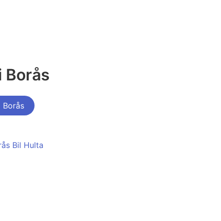
i Borås
i Borås
ås Bil Hulta