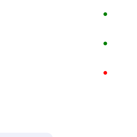
●
●
●