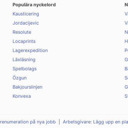
Populära nyckelord
N
Kausticering
V
Jordacijevic
V
Resolute
N
Locaprints
H
Lagerexpedition
P
Läxläsning
G
Spelbolags
B
Özgun
S
Bakjourslinjen
G
Konvexa
S
renumeration på nya jobb
|
Arbetsgivare: Lägg upp en pl