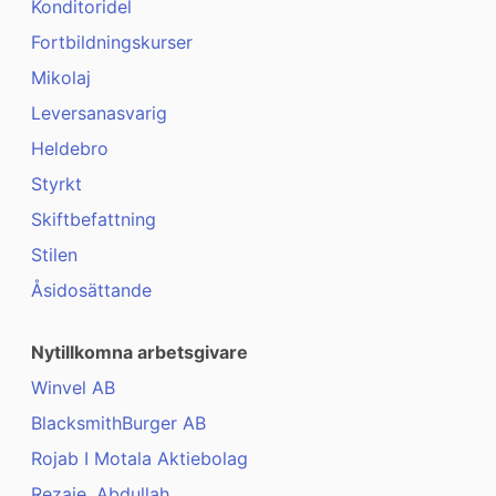
Konditoridel
Fortbildningskurser
Mikolaj
Leversanasvarig
Heldebro
Styrkt
Skiftbefattning
Stilen
Åsidosättande
Nytillkomna arbetsgivare
Winvel AB
BlacksmithBurger AB
Rojab I Motala Aktiebolag
Rezaie, Abdullah