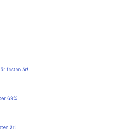
är festen är!
tter 69%
sten är!