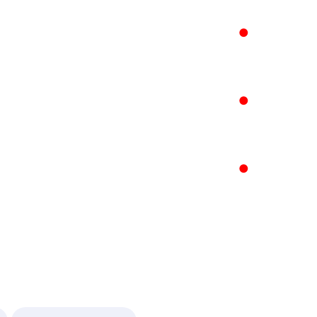
●
●
●