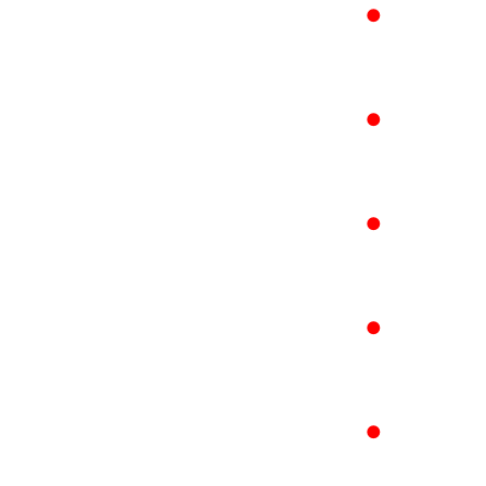
●
●
●
●
●