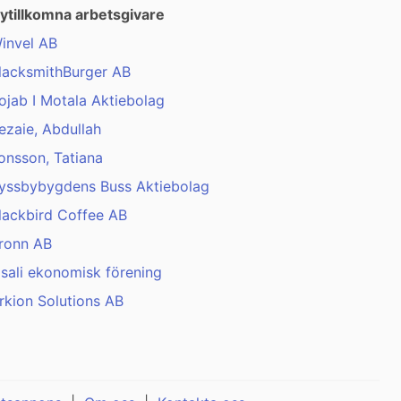
ytillkomna arbetsgivare
invel AB
lacksmithBurger AB
ojab I Motala Aktiebolag
ezaie, Abdullah
onsson, Tatiana
yssbybygdens Buss Aktiebolag
lackbird Coffee AB
ronn AB
isali ekonomisk förening
rkion Solutions AB