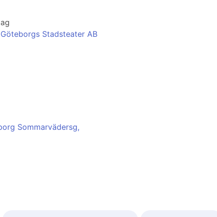
lag
ill Göteborgs Stadsteater AB
eborg Sommarvädersg,