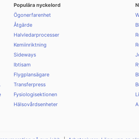
Populära nyckelord
N
Ögonerfarenhet
W
Åtgärde
B
Halvledarprocesser
R
Kemiinriktning
R
Sideways
J
Ibtisam
R
Flygplansägare
B
.
Transferpress
B
e
Fysiologisektionen
L
Hälsovårdsenheter
A