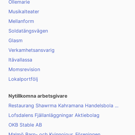
Ollemarie
Musikalteater
Mellanform
Soldatängsvägen
Glasm
Verkamhetsansvarig
Itävallassa
Momsrevision
Lokalportfölj
Nytillkomna arbetsgivare
Restaurang Shawrma Kahramana Handelsbola ...
Lofsdalens Fjällanläggningar Aktiebolag
OKB Stable AB
Malmö Barn- och Kvinnojour, Föreningen