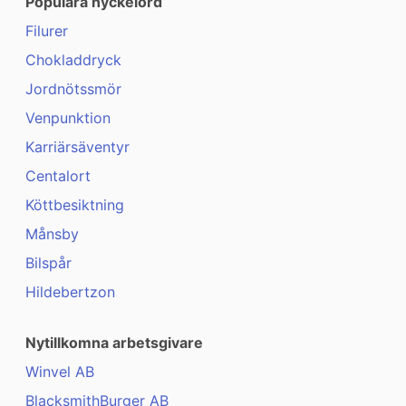
Populära nyckelord
Filurer
Chokladdryck
Jordnötssmör
Venpunktion
Karriärsäventyr
Centalort
Köttbesiktning
Månsby
Bilspår
Hildebertzon
Nytillkomna arbetsgivare
Winvel AB
BlacksmithBurger AB