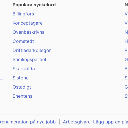
Populära nyckelord
N
Billingfors
V
Konceptägare
V
Ovanbeskrivna
N
Comstedt
H
Driftledarkollegor
P
Samlingspartiet
G
Skärskilda
B
..
Sistone
S
Ostadigt
G
Enehtens
S
renumeration på nya jobb
|
Arbetsgivare: Lägg upp en pl