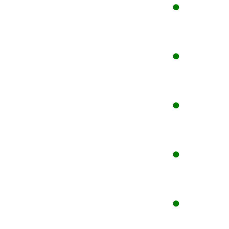
●
●
●
●
●