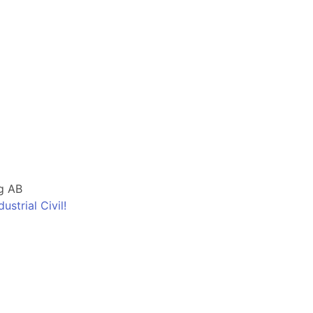
g AB
strial Civil!