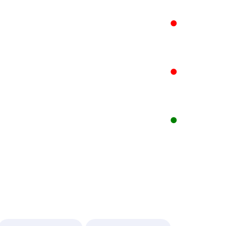
●
●
●