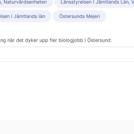
n, Naturvårdsenheten
Länsstyrelsen I Jämtlands Län, 
lsen i Jämtlands län
Östersunds Mejeri
ring när det dyker upp fler biologjobb i Östersund: