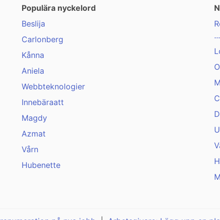
Populära nyckelord
N
Beslija
R
...
Carlonberg
L
Kånna
O
Aniela
M
Webbteknologier
C
Innebäraatt
D
Magdy
U
Azmat
V
Vårn
H
Hubenette
M