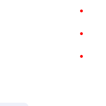
●
●
●