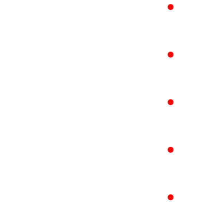
●
●
●
●
●