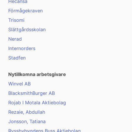
Hecansa
Förmågekraven
Trisomi
Slättgårdsskolan
Nerad
Internorders
Stadfen
Nytillkomna arbetsgivare
Winvel AB
BlacksmithBurger AB
Rojab I Motala Aktiebolag
Rezaie, Abdullah
Jonsson, Tatiana
Ryssbybygdens Buss Aktiebolag