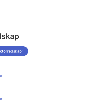
dskap
ktorredskap"
ur
ur