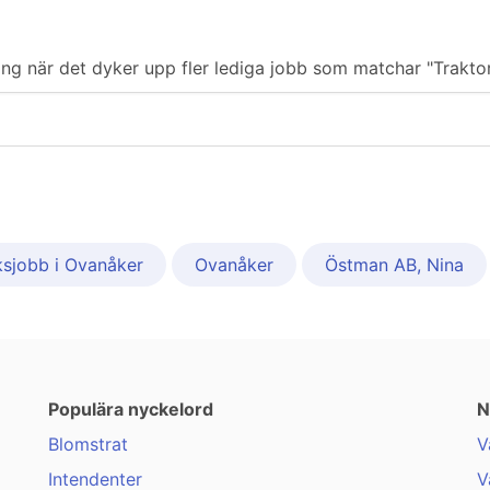
ering när det dyker upp fler lediga jobb som matchar "Trakto
sjobb i Ovanåker
Ovanåker
Östman AB, Nina
Populära nyckelord
N
Blomstrat
V
Intendenter
V