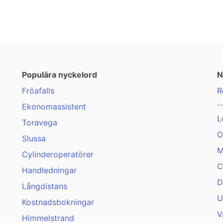
Populära nyckelord
N
Fröafalls
R
...
Ekonomassistent
L
Toravega
O
Slussa
M
Cylinderoperatörer
C
Handledningar
D
Långdistans
U
Kostnadsbokningar
V
Himmelstrand