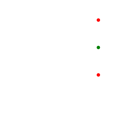
●
●
●