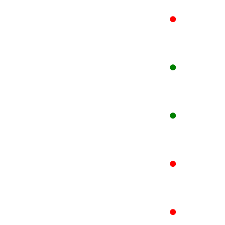
●
●
●
●
●