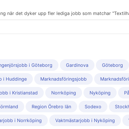
ering när det dyker upp fler lediga jobb som matchar "Textilh
ingenjörsjobb i Göteborg
Gardinova
Göteborg
b i Huddinge
Marknadsföringsjobb
Marknadsföri
obb i Kristianstad
Norrköping
Nyköping
På
Sörmland
Region Örebro län
Sodexo
Stock
rjobb i Norrköping
Vaktmästarjobb i Nyköping