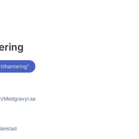
ering
ilhantering"
en/Medgravyr.se
tianstad