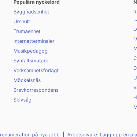
Populära nyckelord
N
Byggnadsenhet
R
...
Urshult
L
Trumaenhet
O
Internetterminaler
M
Musikpedagog
C
Synfältsmätare
D
Verksamhetsförlagt
U
Möckelsnäs
V
Brevkorrespondens
H
Skivsåg
M
renumeration på nya jobb
|
Arbetsgivare: Lägg upp en pl