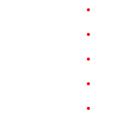
●
●
●
●
●