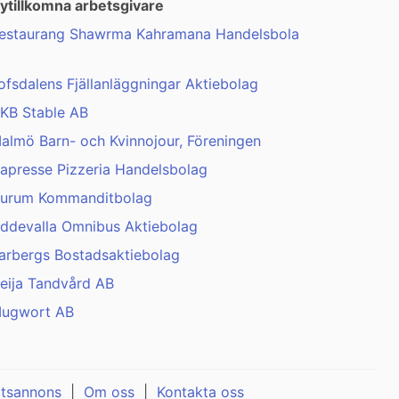
ytillkomna arbetsgivare
estaurang Shawrma Kahramana Handelsbola
ofsdalens Fjällanläggningar Aktiebolag
KB Stable AB
almö Barn- och Kvinnojour, Föreningen
apresse Pizzeria Handelsbolag
urum Kommanditbolag
ddevalla Omnibus Aktiebolag
arbergs Bostadsaktiebolag
eija Tandvård AB
ugwort AB
atsannons
|
Om oss
|
Kontakta oss