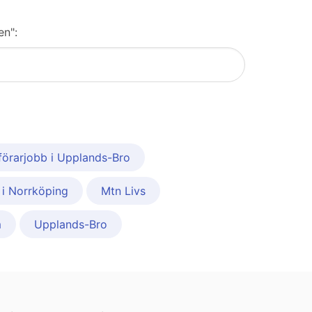
en":
förarjobb i Upplands-Bro
 i Norrköping
Mtn Livs
m
Upplands-Bro