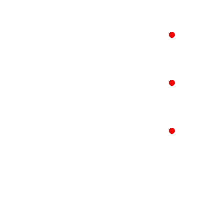
●
●
●