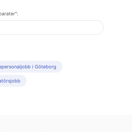
parater":
epersonaljobb i Göteborg
atörsjobb