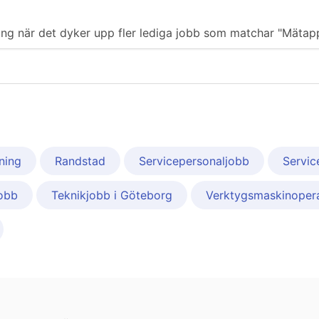
ering när det dyker upp fler lediga jobb som matchar "Mätap
ning
Randstad
Servicepersonaljobb
Servic
jobb
Teknikjobb i Göteborg
Verktygsmaskinoper