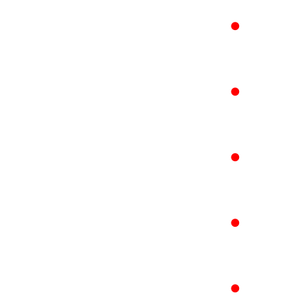
●
●
●
●
●