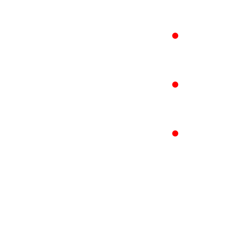
●
●
●