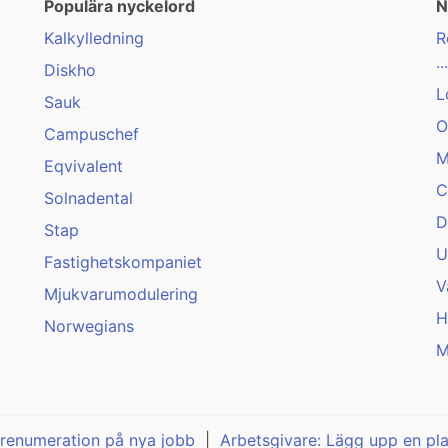
Populära nyckelord
N
Kalkylledning
R
...
Diskho
L
Sauk
O
Campuschef
M
Eqvivalent
C
Solnadental
D
Stap
U
Fastighetskompaniet
V
Mjukvarumodulering
H
Norwegians
M
renumeration på nya jobb
|
Arbetsgivare: Lägg upp en pl