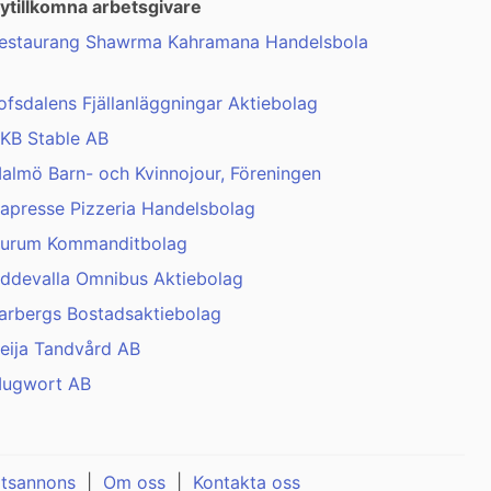
ytillkomna arbetsgivare
estaurang Shawrma Kahramana Handelsbola
ofsdalens Fjällanläggningar Aktiebolag
KB Stable AB
almö Barn- och Kvinnojour, Föreningen
apresse Pizzeria Handelsbolag
urum Kommanditbolag
ddevalla Omnibus Aktiebolag
arbergs Bostadsaktiebolag
eija Tandvård AB
ugwort AB
atsannons
|
Om oss
|
Kontakta oss