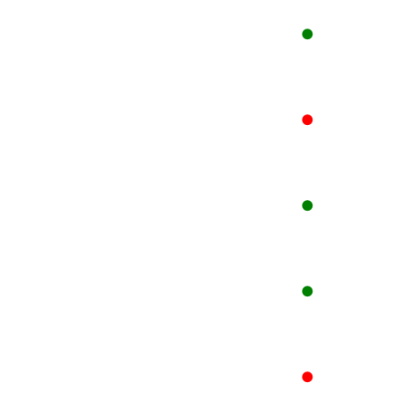
●
●
●
●
●