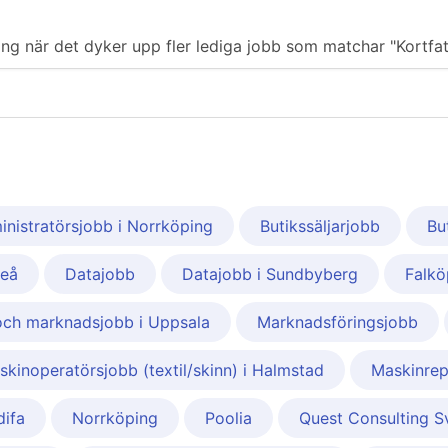
ering när det dyker upp fler lediga jobb som matchar "Kortfa
nistratörsjobb i Norrköping
Butikssäljarjobb
Bu
meå
Datajobb
Datajobb i Sundbyberg
Falkö
och marknadsjobb i Uppsala
Marknadsföringsjobb
skinoperatörsjobb (textil/skinn) i Halmstad
Maskinrep
difa
Norrköping
Poolia
Quest Consulting S