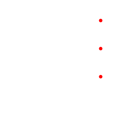
●
●
●