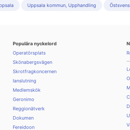
ppsala
Uppsala kommun, Upphandling
Östsvens
Populära nyckelord
N
Operatörsplats
R
...
Skönabergsvägen
L
Skrotfragkoncernen
O
Ianslutning
M
Medlemskök
C
Geronimo
D
Reggionätverk
U
Dokumen
V
Fereidoon