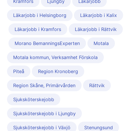
Kramfors
Ljungby
Läkarjobb
Läkarjobb i Helsingborg
Läkarjobb i Kalix
Läkarjobb i Kramfors
Läkarjobb i Rättvik
Morano BemanningsExperten
Motala
Motala kommun, Verksamhet Förskola
Piteå
Region Kronoberg
Region Skåne, Primärvården
Rättvik
Sjuksköterskejobb
Sjuksköterskejobb i Ljungby
Sjuksköterskejobb i Växjö
Stenungsund