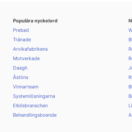
Populära nyckelord
N
Prebad
W
Tränade
B
Arvikafabrikens
R
Motverkade
R
Daagh
J
Åstöns
R
Vinnarteam
B
Systemlösningarna
B
Elbilsbranschen
L
Behandlingsboende
A