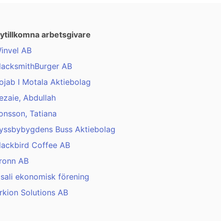
ytillkomna arbetsgivare
invel AB
lacksmithBurger AB
ojab I Motala Aktiebolag
ezaie, Abdullah
onsson, Tatiana
yssbybygdens Buss Aktiebolag
lackbird Coffee AB
ronn AB
isali ekonomisk förening
rkion Solutions AB