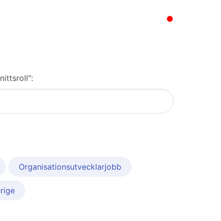
●
ittsroll":
Organisationsutvecklarjobb
rige