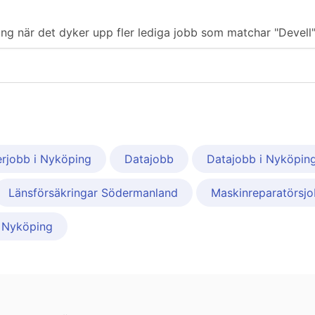
ering när det dyker upp fler lediga jobb som matchar "Devell"
erjobb i Nyköping
Datajobb
Datajobb i Nyköpin
Länsförsäkringar Södermanland
Maskinreparatörsj
i Nyköping