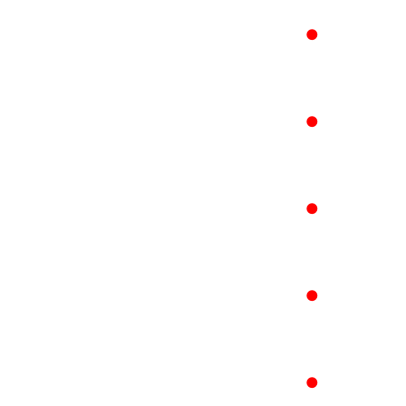
●
●
●
●
●