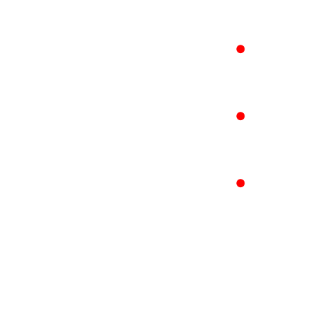
●
●
●