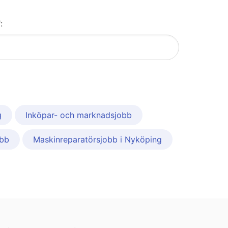
:
g
Inköpar- och marknadsjobb
obb
Maskinreparatörsjobb i Nyköping