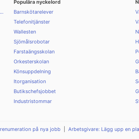
Populära nyckelord
N
..
Barnskötarelever
V
Telefonitjänster
V
Wallesten
N
Sjömålsrobotar
H
Farstaängsskolan
P
Orkesterskolan
G
Könsuppdelning
B
Itorganisation
S
Butikschefsjobbet
G
Industristommar
S
renumeration på nya jobb
|
Arbetsgivare: Lägg upp en pl