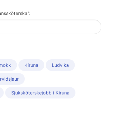
anssköterska":
mokk
Kiruna
Ludvika
rvidsjaur
Sjuksköterskejobb i Kiruna