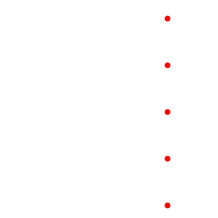
●
●
●
●
●