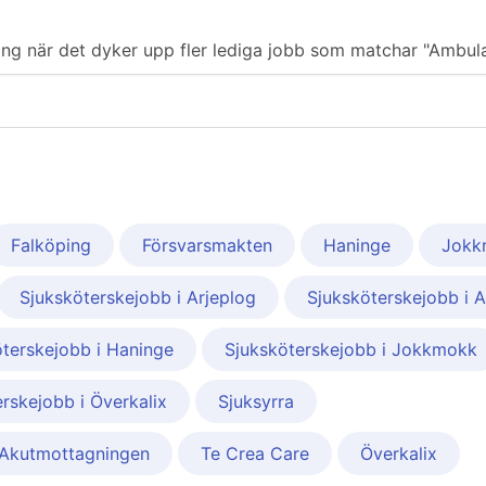
iering när det dyker upp fler lediga jobb som matchar "Ambul
Falköping
Försvarsmakten
Haninge
Jokk
Sjuksköterskejobb i Arjeplog
Sjuksköterskejobb i A
terskejobb i Haninge
Sjuksköterskejobb i Jokkmokk
rskejobb i Överkalix
Sjuksyrra
 Akutmottagningen
Te Crea Care
Överkalix