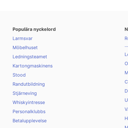
Populära nyckelord
N
Larmsvar
R
...
Möbelhuset
L
Ledningsteamet
O
Kartongmaskinens
M
Stood
C
Randutbildning
D
Stjärneving
U
Whiskyintresse
V
Personalklubbs
H
Betalupplevelse
M