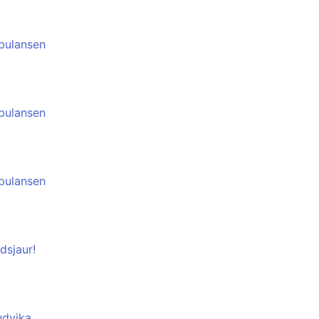
bulansen
bulansen
bulansen
dsjaur!
udvika