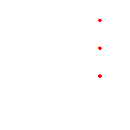
●
●
●