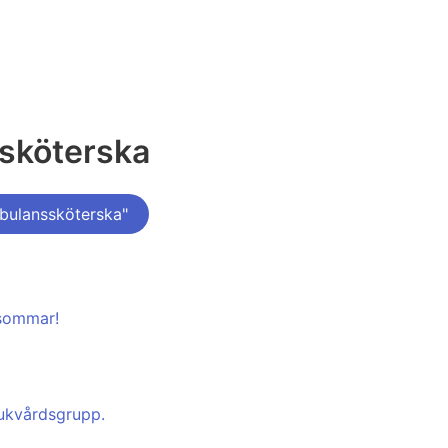
sköterska
bulanssköterska"
 sommar!
jukvårdsgrupp.