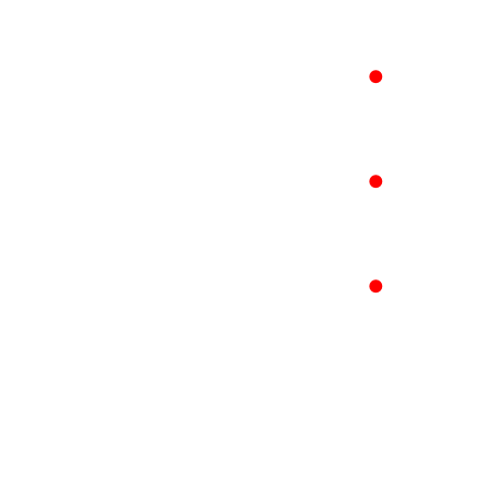
●
●
●