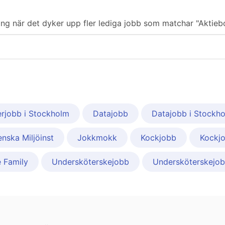
ering när det dyker upp fler lediga jobb som matchar "Aktie
erjobb i Stockholm
Datajobb
Datajobb i Stockh
enska Miljöinst
Jokkmokk
Kockjobb
Kockjo
 Family
Undersköterskejobb
Undersköterskejobb