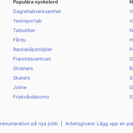
Populära nyckelord
N
Dagrehabverksamhet
V
Yesimportab
V
Talbutiker
N
Fårdu
H
Rackskåpsmiljöer
P
Framtidscentrum
G
Strainers
B
Skaters
S
Joline
G
Friskvårdskonto
S
renumeration på nya jobb
|
Arbetsgivare: Lägg upp en pl