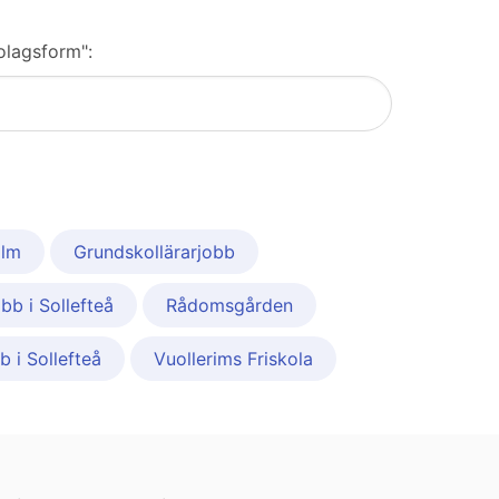
bolagsform":
olm
Grundskollärarjobb
bb i Sollefteå
Rådomsgården
 i Sollefteå
Vuollerims Friskola