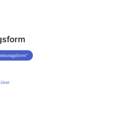
agsform
iebolagsform"
köket