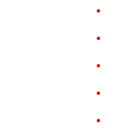
●
●
●
●
●