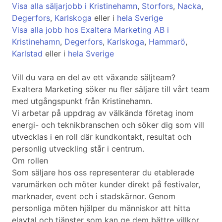
Visa alla säljarjobb i Kristinehamn
,
Storfors
,
Nacka
,
Degerfors
,
Karlskoga
eller i
hela Sverige
Visa alla jobb hos Exaltera Marketing AB i
Kristinehamn
,
Degerfors
,
Karlskoga
,
Hammarö
,
Karlstad
eller i
hela Sverige
Vill du vara en del av ett växande säljteam?
Exaltera Marketing söker nu fler säljare till vårt team
med utgångspunkt från Kristinehamn.
Vi arbetar på uppdrag av välkända företag inom
energi- och teknikbranschen och söker dig som vill
utvecklas i en roll där kundkontakt, resultat och
personlig utveckling står i centrum.
Om rollen
Som säljare hos oss representerar du etablerade
varumärken och möter kunder direkt på festivaler,
marknader, event och i stadskärnor. Genom
personliga möten hjälper du människor att hitta
elavtal och tjänster som kan ge dem bättre villkor