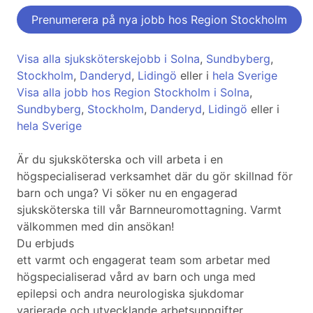
Prenumerera på nya jobb hos Region Stockholm
Visa alla sjuksköterskejobb i Solna
,
Sundbyberg
,
Stockholm
,
Danderyd
,
Lidingö
eller i
hela Sverige
Visa alla jobb hos Region Stockholm i Solna
,
Sundbyberg
,
Stockholm
,
Danderyd
,
Lidingö
eller i
hela Sverige
Är du sjuksköterska och vill arbeta i en
högspecialiserad verksamhet där du gör skillnad för
barn och unga? Vi söker nu en engagerad
sjuksköterska till vår Barnneuromottagning. Varmt
välkommen med din ansökan!
Du erbjuds
ett varmt och engagerat team som arbetar med
högspecialiserad vård av barn och unga med
epilepsi och andra neurologiska sjukdomar
varierade och utvecklande arbetsuppgifter