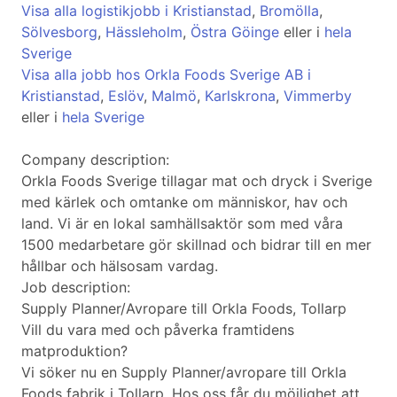
Visa alla logistikjobb i Kristianstad
,
Bromölla
,
Sölvesborg
,
Hässleholm
,
Östra Göinge
eller i
hela
Sverige
Visa alla jobb hos Orkla Foods Sverige AB i
Kristianstad
,
Eslöv
,
Malmö
,
Karlskrona
,
Vimmerby
eller i
hela Sverige
Company description:
Orkla Foods Sverige tillagar mat och dryck i Sverige
med kärlek och omtanke om människor, hav och
land. Vi är en lokal samhällsaktör som med våra
1500 medarbetare gör skillnad och bidrar till en mer
hållbar och hälsosam vardag.
Job description:
Supply Planner/Avropare till Orkla Foods, Tollarp
Vill du vara med och påverka framtidens
matproduktion?
Vi söker nu en Supply Planner/avropare till Orkla
Foods fabrik i Tollarp. Hos oss får du möjlighet att