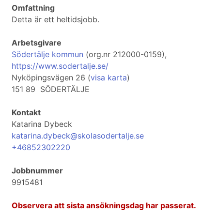
Omfattning
Detta är ett heltidsjobb.
Arbetsgivare
Södertälje kommun
(org.nr 212000-0159),
https://www.sodertalje.se/
Nyköpingsvägen 26 (
visa karta
)
151 89 SÖDERTÄLJE
Kontakt
Katarina Dybeck
katarina.dybeck@skolasodertalje.se
+46852302220
Jobbnummer
9915481
Observera att sista ansökningsdag har passerat.