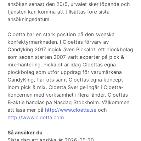
ansökan senast den 20/5, urvalet sker löpande och
tjänsten kan komma att tillsättas före sista
ansökningsdatum.
Cloetta har en stark position på den svenska
konfektyrmarknaden. I Cloettas förvärv av
Candyking 2017 ingick även Pickalot, ett plockbolag
som sedan starten 2007 varit experter på pick &
mix-hantering. Pickalot är idag Cloettas egna
plockbolag som utför uppdrag för varumärkena
CandyKing, Parrots samt Cloettas egna koncept
inom pick & mix. Cloetta Sverige ingår i Cloetta-
koncernen med verksamhet i flera länder. Cloettas
B-aktie handlas på Nasdaq Stockholm. Välkommen
att läsa mer på
http://www.cloetta.se
och
http://www.cloetta.com
Så ansöker du
Sista dag att ansöka är 2026-05-20