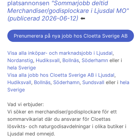
platsannonsen
"Sommarjobb deltid
Merchandiser/godisplockare i Ljusdal MO"
(publicerad 2026-06-12)
⬅️
Prenumerera på nya jobb hos Cloetta Sverige AB
Visa alla inköpar- och marknadsjobb i Ljusdal
,
Nordanstig
,
Hudiksvall
,
Bollnäs
,
Söderhamn
eller i
hela Sverige
Visa alla jobb hos Cloetta Sverige AB i Ljusdal
,
Hudiksvall
,
Bollnäs
,
Söderhamn
,
Sundsvall
eller i
hela
Sverige
Vad vi erbjuder:
Vi söker en merchandiser/godisplockare för ett
sommarvikariat där du ansvarar för Cloettas
lösvikts- och naturgodisavdelningar i olika butiker i
Ljusdal med omnejd.