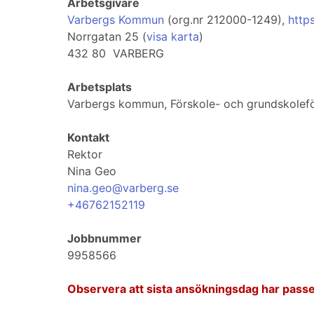
Arbetsgivare
Varbergs Kommun
(org.nr 212000-1249),
http
Norrgatan 25 (
visa karta
)
432 80 VARBERG
Arbetsplats
Varbergs kommun, Förskole- och grundskolefö
Kontakt
Rektor
Nina Geo
nina.geo@varberg.se
+46762152119
Jobbnummer
9958566
Observera att sista ansökningsdag har passe