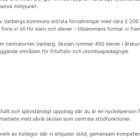
eativa mittpunkt.
 av Varbergs kommuns största förvaltningar med nära 2 2
inns vi till för barn och elever – tillsammans formar vi fra
om centralorten Varberg. Skolan rymmer 450 elever i årskurs
liggande områden för friluftsliv och utomhuspedagogik.
ullt och självständigt uppdrag där du är en nyckelperson f
amarbete med såväl skolan som centrala stödfunktioner.
nätverk av kollegor där vi erbjuder stöd, gemensam kompeten