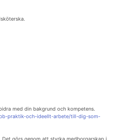
lsköterska.
 bidra med din bakgrund och kompetens.
b-praktik-och-ideellt-arbete/till-dig-som-
en. Det görs genom att styrka medborgarskap i