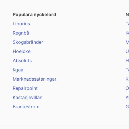
Populära nyckelord
N
Liborius
T
Regnbå
K
Skogsbränder
M
Hoelcke
U
Absoluts
H
Kgaa
T
Marknadssatsningar
K
Repairpoint
O
Kastanjevillan
A
.
Brantestrom
G