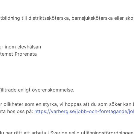
bildning till distriktssköterska, barnsjuksköterska eller sko
r inom elevhälsan
ystemet Prorenata
 Tillträde enligt överenskommelse.
olikheter som en styrka, vi hoppas att du som söker kan
eta hos oss på:
https://varberg.se/jobb-och-foretagande/job
du har rätt att arbeta i Sverige enlig utlänningsförordning