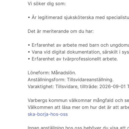
Vi söker dig som:
• Är legitimerad sjuksköterska med specialistut
Det är meriterande om du har:
• Erfarenhet av arbete med barn och ungdoma
• Vana vid digital dokumentation, särskilt i s
• Erfarenhet av tvärprofessionellt arbete.
Löneform: Månadslön.
Anställningsform: Tillsvidareanställning.
Varaktighet: Tillsvidare, tillträde: 2026-09-01
Varbergs kommun välkomnar mångfald och ser 
Välkommen att läsa mer om hur det är att arb
ska-borja-hos-oss
Innan anställning hos oss behöver du visa att 