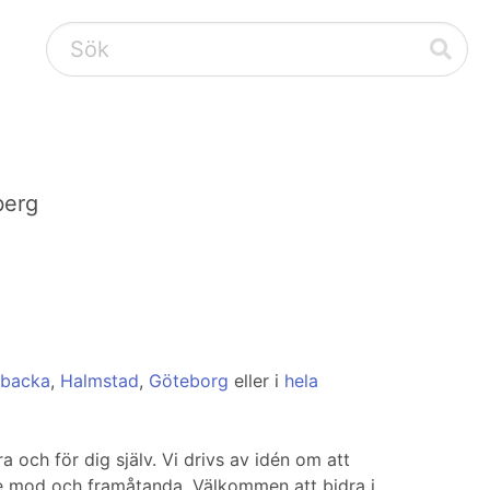
berg
sbacka
,
Halmstad
,
Göteborg
eller i
hela
 och för dig själv. Vi drivs av idén om att
e mod och framåtanda. Välkommen att bidra i