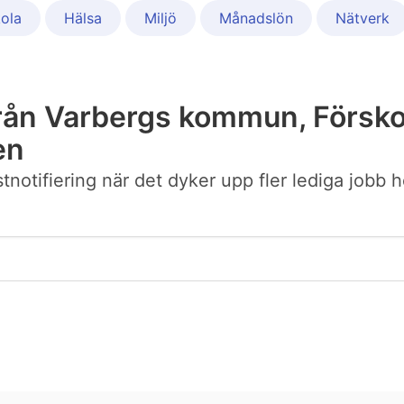
ola
Hälsa
Miljö
Månadslön
Nätverk
rån Varbergs kommun, Försko
en
postnotifiering när det dyker upp fler lediga jo