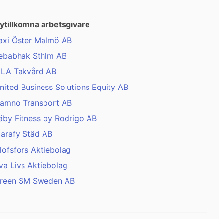
ytillkomna arbetsgivare
axi Öster Malmö AB
ebabhak Sthlm AB
LA Takvård AB
nited Business Solutions Equity AB
amno Transport AB
äby Fitness by Rodrigo AB
larafy Städ AB
lofsfors Aktiebolag
va Livs Aktiebolag
reen SM Sweden AB