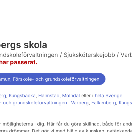
bergs skola
dskoleförvaltningen / Sjuksköterskejobb / Var
har passerat.
mun, Förskole- och grundskoleförvaltningen
erg
,
Kungsbacka
,
Halmstad
,
Mölndal
eller i
hela Sverige
- och grundskoleförvaltningen i Varberg
,
Falkenberg
,
Kung
öjligheterna i dig. Här får du göra skillnad, både för andra
eras drömmar. Det gör vi med hjälp av kunskap, nytänkand