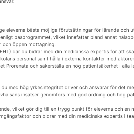
ansvar.
e eleverna bästa möjliga förutsättningar för lärande och u
enligt basprogrammet, vilket innefattar bland annat hälsob
er och öppen mottagning.
EHT) där du bidrar med din medicinska expertis för att ska
kolans personal samt hålla i externa kontakter med aktör
et Prorenata och säkerställa en hög patientsäkerhet i alla l
är du med hög yrkesintegritet driver och ansvarar för det me
elevhälsans insatser genomförs med god ordning och hög pat
nde, vilket gör dig till en trygg punkt för eleverna och en 
gångsfaktor och bidrar med din medicinska expertis i team