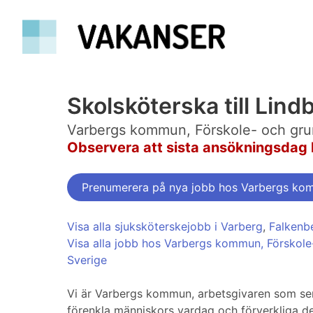
Skolsköterska till Lind
Varbergs kommun, Förskole- och grun
Observera att sista ansökningsdag 
Prenumerera på nya jobb hos Varbergs kom
Visa alla sjuksköterskejobb i Varberg
,
Falkenb
Visa alla jobb hos Varbergs kommun, Förskole
Sverige
Vi är Varbergs kommun, arbetsgivaren som ser m
förenkla människors vardag och förverkliga d