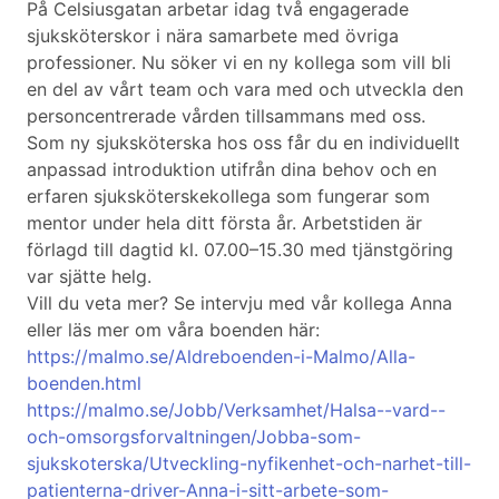
På Celsiusgatan arbetar idag två engagerade
sjuksköterskor i nära samarbete med övriga
professioner. Nu söker vi en ny kollega som vill bli
en del av vårt team och vara med och utveckla den
personcentrerade vården tillsammans med oss.
Som ny sjuksköterska hos oss får du en individuellt
anpassad introduktion utifrån dina behov och en
erfaren sjuksköterskekollega som fungerar som
mentor under hela ditt första år. Arbetstiden är
förlagd till dagtid kl. 07.00–15.30 med tjänstgöring
var sjätte helg.
Vill du veta mer? Se intervju med vår kollega Anna
eller läs mer om våra boenden här:
https://malmo.se/Aldreboenden-i-Malmo/Alla-
boenden.html
https://malmo.se/Jobb/Verksamhet/Halsa--vard--
och-omsorgsforvaltningen/Jobba-som-
sjukskoterska/Utveckling-nyfikenhet-och-narhet-till-
patienterna-driver-Anna-i-sitt-arbete-som-