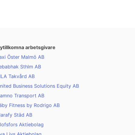
ytillkomna arbetsgivare
axi Öster Malmö AB
ebabhak Sthlm AB
LA Takvård AB
nited Business Solutions Equity AB
amno Transport AB
äby Fitness by Rodrigo AB
larafy Städ AB
lofsfors Aktiebolag
va Livs Aktiebolag