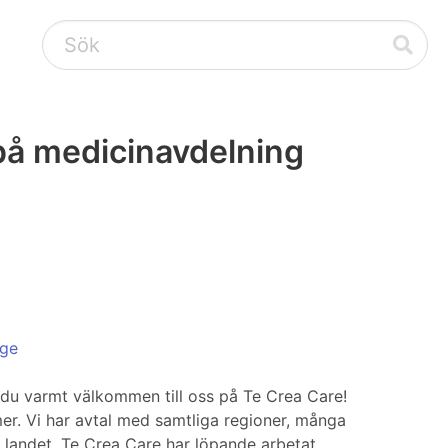
 på medicinavdelning
ige
är du varmt välkommen till oss på Te Crea Care!
r. Vi har avtal med samtliga regioner, många
 landet. Te Crea Care har löpande arbetat