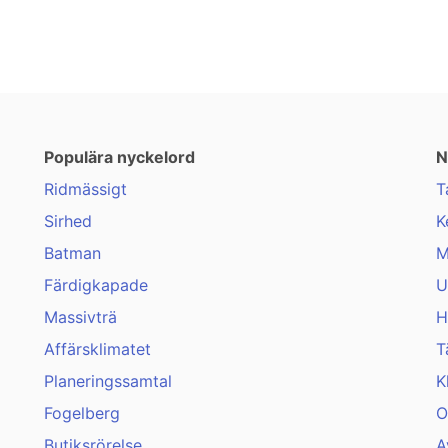
Populära nyckelord
N
Ridmässigt
T
Sirhed
K
Batman
M
Färdigkapade
U
Massivträ
H
Affärsklimatet
T
Planeringssamtal
K
Fogelberg
O
Butiksrörelse
A