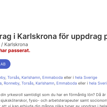
drag i Karlskrona för uppdrag
/ Karlskrona
har passerat.
 AB
eby
,
Torsås
,
Karlshamn
,
Emmaboda
eller i
hela Sverige
a
,
Ronneby
,
Torsås
,
Karlshamn
,
Emmaboda
eller i
hela Sver
as i din yrkesroll samtidigt som du har en förmånlig lön? Då 
juksköterskor, fysio- och arbetsterapeuter samt socionome
att vi kan erbjuda dig många olika typer av uppdrag i hela