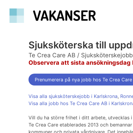
Sjuksköterska till upp
Te Crea Care AB / Sjuksköterskejobb 
Observera att sista ansökningsdag 
Prenumerera på nya jobb hos Te Crea Care
Visa alla sjuksköterskejobb i Karlskrona
,
Ronn
Visa alla jobb hos Te Crea Care AB i Karlskron
Vill du ha större frihet i ditt arbete, utveckl
Te Crea Care etablerades 2013 och bemannar s
kommuner och privata vårdgivare. Det innebär 