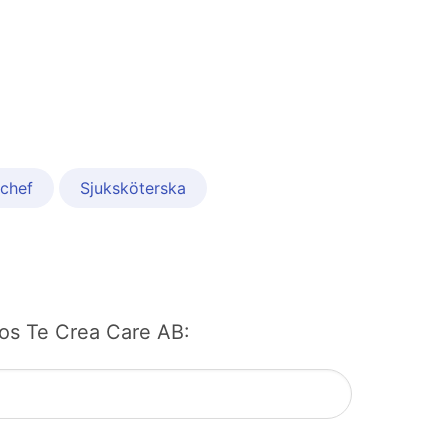
tchef
Sjuksköterska
 hos Te Crea Care AB: