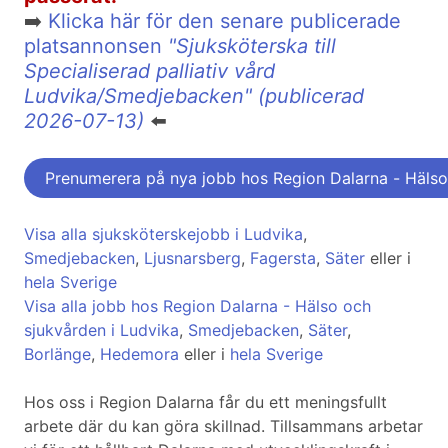
➡️
Klicka här för den senare publicerade
platsannonsen
"Sjuksköterska till
Specialiserad palliativ vård
Ludvika/Smedjebacken" (publicerad
2026-07-13)
⬅️
Prenumerera på nya jobb hos Region Dalarna - Hälso
Visa alla sjuksköterskejobb i Ludvika
,
Smedjebacken
,
Ljusnarsberg
,
Fagersta
,
Säter
eller i
hela Sverige
Visa alla jobb hos Region Dalarna - Hälso och
sjukvården i Ludvika
,
Smedjebacken
,
Säter
,
Borlänge
,
Hedemora
eller i
hela Sverige
Hos oss i Region Dalarna får du ett meningsfullt
arbete där du kan göra skillnad. Tillsammans arbetar