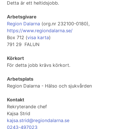
Detta är ett heltidsjobb.
Arbetsgivare
Region Dalarna
(org.nr 232100-0180),
https://www.regiondalarna.se/
Box 712 (
visa karta
)
791 29 FALUN
Körkort
För detta jobb krävs körkort.
Arbetsplats
Region Dalarna - Hälso och sjukvården
Kontakt
Rekryterande chef
Kajsa Strid
kajsa.strid@regiondalarna.se
0243-497023