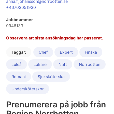
anna.f.johansson@norrbotten.se
+46703051930
Jobbnummer
9946133
Observera att sista ansökningsdag har passerat.
Taggar:
Chef
Expert
Finska
Luleå
Läkare
Natt
Norrbotten
Romani
Sjuksköterska
Undersköterskor
Prenumerera på jobb från
Region Norrbotten