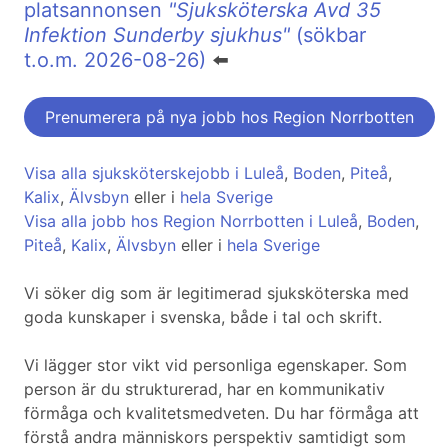
platsannonsen
"Sjuksköterska Avd 35
Infektion Sunderby sjukhus"
(sökbar
t.o.m. 2026-08-26)
⬅️
Prenumerera på nya jobb hos Region Norrbotten
Visa alla sjuksköterskejobb i Luleå
,
Boden
,
Piteå
,
Kalix
,
Älvsbyn
eller i
hela Sverige
Visa alla jobb hos Region Norrbotten i Luleå
,
Boden
,
Piteå
,
Kalix
,
Älvsbyn
eller i
hela Sverige
Vi söker dig som är legitimerad sjuksköterska med
goda kunskaper i svenska, både i tal och skrift.
Vi lägger stor vikt vid personliga egenskaper. Som
person är du strukturerad, har en kommunikativ
förmåga och kvalitetsmedveten. Du har förmåga att
förstå andra människors perspektiv samtidigt som