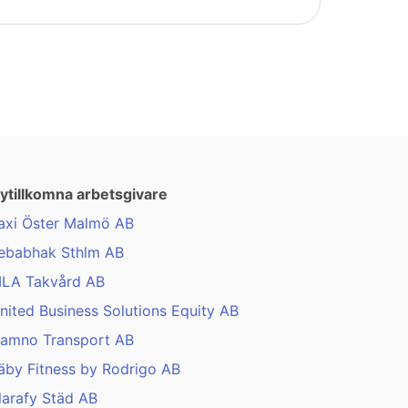
ytillkomna arbetsgivare
axi Öster Malmö AB
ebabhak Sthlm AB
LA Takvård AB
nited Business Solutions Equity AB
amno Transport AB
äby Fitness by Rodrigo AB
larafy Städ AB