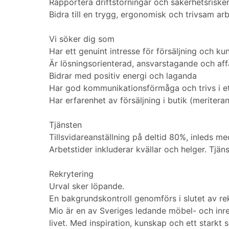
Rapportera driftstörningar och säkerhetsrisker 
Bidra till en trygg, ergonomisk och trivsam ar
Vi söker dig som
Har ett genuint intresse för försäljning och ku
Är lösningsorienterad, ansvarstagande och aff
Bidrar med positiv energi och laganda
Har god kommunikationsförmåga och trivs i et
Har erfarenhet av försäljning i butik (meriter
Tjänsten
Tillsvidareanställning på deltid 80%, inleds m
Arbetstider inkluderar kvällar och helger. Tjä
Rekrytering
Urval sker löpande.
En bakgrundskontroll genomförs i slutet av rek
Mio är en av Sveriges ledande möbel- och inre
livet. Med inspiration, kunskap och ett starkt