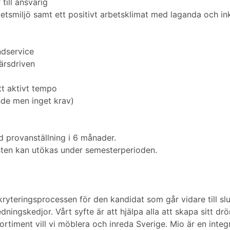
till ansvarig
betsmiljö samt ett positivt arbetsklimat med laganda och in
ndservice
ärsdriven
t aktivt tempo
ande men inget krav)
ed provanställning i 6 månader.
nsten kan utökas under semesterperioden.
ryteringsprocessen för den kandidat som går vidare till sl
dningskedjor. Vårt syfte är att hjälpa alla att skapa sitt 
 sortiment vill vi möblera och inreda Sverige. Mio är en int