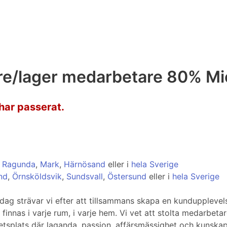
are/lager medarbetare 80% Mi
har passerat.
,
Ragunda
,
Mark
,
Härnösand
eller i
hela Sverige
nd
,
Örnsköldsvik
,
Sundsvall
,
Östersund
eller i
hela Sverige
dag strävar vi efter att tillsammans skapa en kundupplevels
finnas i varje rum, i varje hem. Vi vet att stolta medarbetar
etsplats där laganda, passion, affärsmässighet och kunskap 