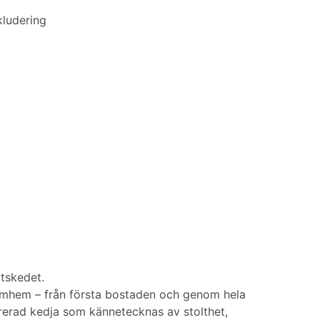
kludering
utskedet.
drömhem – från första bostaden och genom hela
egrerad kedja som kännetecknas av stolthet,