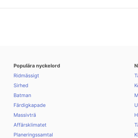
Populära nyckelord
N
Ridmässigt
T
Sirhed
K
Batman
M
Färdigkapade
U
Massivträ
H
Affärsklimatet
T
Planeringssamtal
K