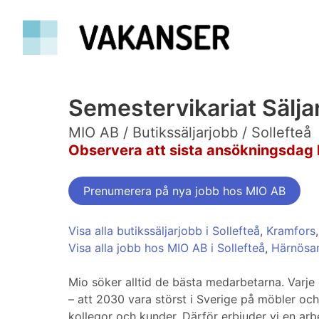
Semestervikariat Sälj
MIO AB / Butikssäljarjobb / Sollefteå
Observera att sista ansökningsdag 
Prenumerera på nya jobb hos MIO AB
Visa alla butikssäljarjobb i Sollefteå
,
Kramfors
Visa alla jobb hos MIO AB i Sollefteå
,
Härnösa
Mio söker alltid de bästa medarbetarna. Varje 
– att 2030 vara störst i Sverige på möbler och 
kollegor och kunder. Därför erbjuder vi en arb