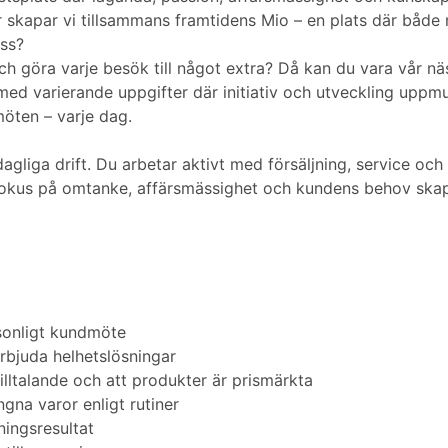
skapar vi tillsammans framtidens Mio – en plats där både 
ass?
och göra varje besök till något extra? Då kan du vara vår näs
 med varierande uppgifter där initiativ och utveckling up
öten – varje dag.
gliga drift. Du arbetar aktivt med försäljning, service och at
okus på omtanke, affärsmässighet och kundens behov skapa
rsonligt kundmöte
bjuda helhetslösningar
 tilltalande och att produkter är prismärkta
na varor enligt rutiner
ningsresultat